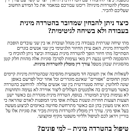
מומלץ להטרדות מיניות? ריכזנו עבורכם במאמר את כל המידע החשוב
שעליכם להכיר.
כיצד ניתן להבחין שמדובר בהטרדה מינית
בעבודה ולא בשיחה לגיטימית?
מתי שיחה שגרתית בעבודה בין מנהל ועובדת או בין שני עובדים הופכת
להטרדה מינית. האם עידן החיזור הלגיטימי בין שני אנשים בוגרים
הסתיים? מתי חיזור הופך להטרדה מינית בעבודה וכיצד ניתן להוכיח כי
ההסכמה לדייט נבעה רק מאי נעימות לסרב? סוגיות אלה מהוות חלק קטן
מהסוגיות שבהן מטפל
עורך דין מומלץ להטרדות מיניות.
לשאלות אלו אין תשובה חד משמעית מהסיבה שבהטרדות מיניות קיימים
המון תחומים "אפורים" שאינם מוגדרים וכל אחד יכול לפרשם באופן
שונה לחלוטין. שיחה סטנדרטית בין שני אנשים עלולה להיחשב כהטרדה
כאשר מעורבים בה אלמנטים העלולים ליצור אווירה לא נעימה ותחושות
לא נעימות בקרב המוטרד. בנוסף, הטרדה מינית מוגדרת גם כאשר ישנן
הצעות הצעות חוזרות ונשנות בעלות אופי מיני המופנות לאדם שהראה כי
הוא אינו מעונין בהן וגם כאשר מתרחשת סחיטה באיומים לביצוע מעשה
בעל אופי מיני. עורך דין מומלץ להטרדות מיניות מכיר את סוגיות אלו על
בוריין וידאג לכם לטיפול ולליווי משפטי מקיף ומקצועי.
טיפול בהטרדה מינית – למי פונים?