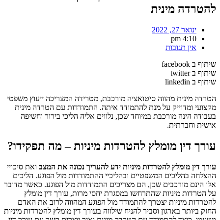
להטרדה מינית
ינואר 27, 2022
4:10 pm
אין תגובות
שיתוף ב facebook
שיתוף ב twitter
שיתוף ב linkedin
הטרדה מינית מהווה סיטואציה מורכבת, מטרידה המצריכה ייעוץ משפטי
מקצועי ומדוייק על מנת להתמודד איתה. התמודדות עם הטרדה מינית
בעבודה הינה מורכבת במיוחד שכן, נלווים אליה הליכי בירור וחשיפה
אישית וחברתית.
עורך דין מומלץ להטרדות מיניות – מה תפקידו?
עורך דין מומלץ להטרדות מיניות ידע להעריך נכונה את המצב
ואת סיכויי
ההצלחה בהליכים המשפטיים ובהליכיי ההתמודדות מול הפוגע. הליכים
אלו הינם מורכבים שכן, הם מצריכים התמודדות מול הפוגע. כאשר מדובר
על הטרדות מיניות שהתרחשו במסגרת יחסי מרות, עורך דין מומלץ
להטרדות מיניות יצטרך להתמודד מול הפוגע המהווה לרוב את האדם
החזק ביותר בארגון וסביר להניח שילווה בעורך דין מומלץ להטרדות מיניות
מטעמו. כיצד להתמודד עם הטרדה מינית ואיך יוצרים קשר עם עורך דין