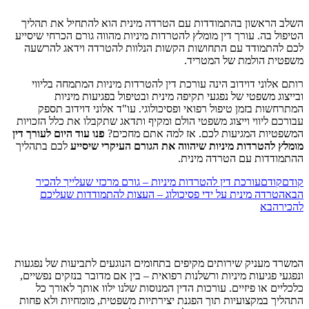
השלב הראשון בהתמודדות עם הטרדה מינית הוא להתחיל את תהליך
הטיפול בה. עורך דין מומלץ להטרדות מיניות מהווה גורם הכרחי שיסייע
לכם להתמודד עם התחושות הקשות הנלוות להטרדה וידאג להרשעה
משפטית הולמת של המטריד.
רותם אלוני דוידוב הינה עורכת דין להטרדות מיניות המתמחה בליווי
ובייצוג משפטי של נפגעי תקיפה מינית ובטיפול בפגיעות מיניות
המתרחשות בזמן טיפול רפואי ופסיכולוגי. עו"ד אלוני דוידוב תספק
עבורכם ליווי וייצוג משפטי הולם ומקיף ותדאג שתקבלו את כלל הזכויות
המשפטיות המגיעות לכם. אז למה אתם מחכים?
פנו עוד היום לעורך דין
מומלץ להטרדות מיניות שיהווה את הגורם העיקרי שיסייע
לכם בתהליך
ההתמודדות עם הטרדה מינית.
קודם
קודם
עורכת דין להטרדות מיניות – גורם מרכזי שעלייך להכיר
הבא
הטרדה מינית על ידי פסיכולוג – העצות להתמודדות שעליכם
להכיר
הבא
המשרד מעניק שירותים מקיפים בתחומים הנוגעים לתביעות של נפגעות
ונפגעי פגיעות מיניות ורשלנות רפואית – בין אם מדובר בנזקים נפשיים,
כלכליים או פיזיים. עורכות הדין המנוסות שלנו ילוו אותך לאורך כל
התהליך במקצועיות תוך הפגנת יצירתיות משפטית, מומחיות ולא פחות