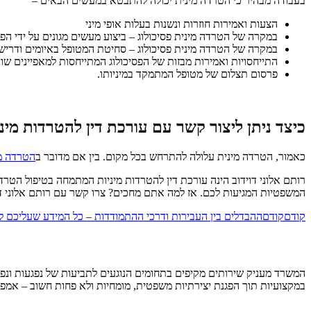
בעבודה מבהיר כי הטרדה מינית יכולה להתבטא במעשים הבאים –
הצעות ואמירות חוזרות ונשנות בעלות אופי מיני
במקרה של הטרדה מינית פסיכולוג – ביצוע מעשים מגונים על ידי הפ
במקרה של הטרדה מינית פסיכולוג – סחיטת המטופל באיומים ודרישה
התייחסויות ואמירות מבזות של הפסיכולוג המתייחסות למאפיינים שוני
פרסום תצלום של מטופל המתמקד במיניותו.
כיצד ניתן ליצור קשר עם עורכת דין להטרדות מינ
כאמור, הטרדה מינית עלולה להתרחש בכל מקום. בין אם מדובר ב
הטרדה מ
רותם אלוני דוידוב הינה עורכת דין להטרדות מיניות המתמחה בטיפול הטרדה
המשפטיות המגיעות לכם. אז למה אתם מחכים? צרו קשר עם רותם אלוני דוי
קודם
קודם
ההבדלים בין העבירות ודרכי ההתמודדות – כל המידע שעליכם ל
המשרד מעניק שירותים מקיפים בתחומים הנוגעים לתביעות של נפגעות ונפגעי 
במקצועיות תוך הפגנת יצירתיות משפטית, מומחיות ולא פחות חשוב – אמפתי