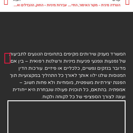
הטרדה מינית – מקור האיסור, התייחסויות החוק ודרכי הטיפול
עבירות מיניות – החוק, ההבדלים ואופן ההתמודדות
המשרד מעניק שירותים מקיפים בתחומים הנוגעים לתביעות
של נפגעות ונפגעי פגיעות מיניות ורשלנות רפואית – בין אם
מדובר בנזקים נפשיים, כלכליים או פיזיים. עורכות הדין
המנוסות שלנו ילוו אותך לאורך כל התהליך במקצועיות תוך
הפגנת יצירתיות משפטית, מומחיות ולא פחות חשוב –
אמפתיה. בהתאם, כל תוכנית פעולה שנבחרת היא ייחודית
ועונה לצורך הספציפי של כל לקוחה ולקוח.